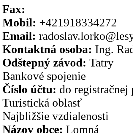
Fax:
Mobil:
+421918334272
Email:
radoslav.lorko@lesy
Kontaktná osoba:
Ing. Ra
Odštepný závod:
Tatry
Bankové spojenie
Číslo účtu:
do registračne
Turistická oblasť
Najbližšie vzdialenosti
Názov obce:
Lomná