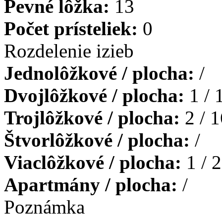
Pevné lôžka:
13
Počet prísteliek:
0
Rozdelenie izieb
Jednolôžkové / plocha:
/
Dvojlôžkové / plocha:
1 / 
Trojlôžkové / plocha:
2 / 1
Štvorlôžkové / plocha:
/
Viaclôžkové / plocha:
1 / 
Apartmány / plocha:
/
Poznámka