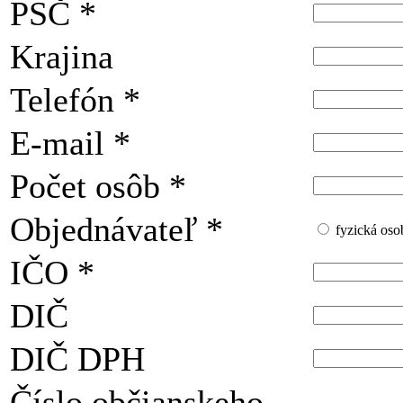
PSČ
*
Krajina
Telefón
*
E-mail
*
Počet osôb
*
Objednávateľ
*
fyzická oso
IČO
*
DIČ
DIČ DPH
Číslo občianskeho