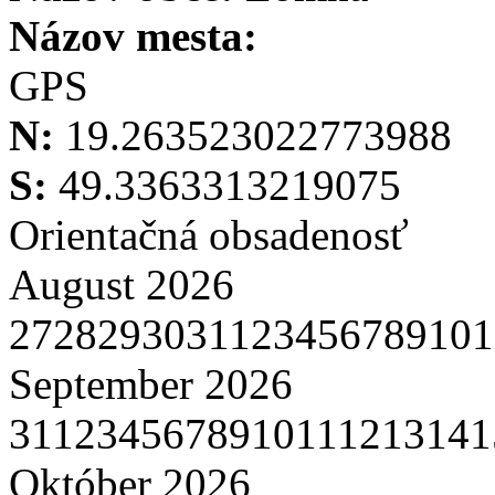
Názov mesta:
GPS
N:
19.263523022773988
S:
49.3363313219075
Orientačná obsadenosť
August 2026
27
28
29
30
31
1
2
3
4
5
6
7
8
9
10
1
September 2026
31
1
2
3
4
5
6
7
8
9
10
11
12
13
14
1
Október 2026