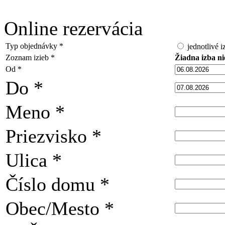
Online rezervácia
Typ objednávky
*
jednotlivé i
Zoznam izieb
*
Žiadna izba ni
Od
*
Do
*
Meno
*
Priezvisko
*
Ulica
*
Číslo domu
*
Obec/Mesto
*