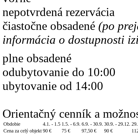
nepotvrdená rezervácia
čiastočne obsadené
(po pre
informácia o dostupnosti iz
plne obsadené
odubytovanie do 10:00
ubytovanie od 14:00
Orientačný cenník a možnos
Obdobie
4.1. - 1.5
1.5. - 6.9.
6.9. - 30.9.
30.9. - 29.12.
29.
Cena za celý objekt
90 €
75 €
97,50 €
90 €
112