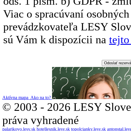
ods. 1 písm. b) GDPR - zml
Viac o spracúvaní osobných 
prevádzkovateľa LESY Slove
sú Vám k dispozícii na
tejto
Aktívna mapa
Ako na to?
© 2003 - 2026 LESY Slovens
práva vyhradené
palarikovo.lesy.sk
hotellesnik.lesy.sk
topolcianky.lesy.sk
antonstal.les