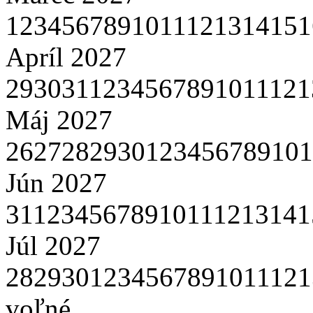
1
2
3
4
5
6
7
8
9
10
11
12
13
14
15
1
Apríl 2027
29
30
31
1
2
3
4
5
6
7
8
9
10
11
12
1
Máj 2027
26
27
28
29
30
1
2
3
4
5
6
7
8
9
10
1
Jún 2027
31
1
2
3
4
5
6
7
8
9
10
11
12
13
14
1
Júl 2027
28
29
30
1
2
3
4
5
6
7
8
9
10
11
12
1
voľné