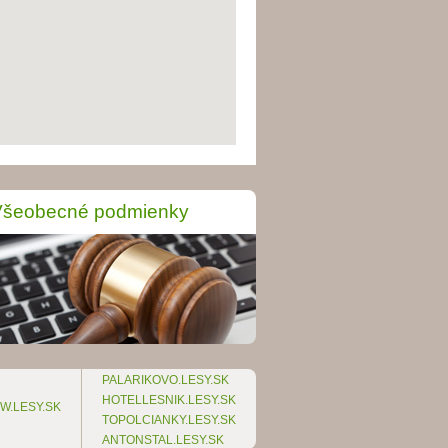
Všeobecné podmienky
PALARIKOVO.LESY.SK
HOTELLESNIK.LESY.SK
W.LESY.SK
TOPOLCIANKY.LESY.SK
ANTONSTAL.LESY.SK