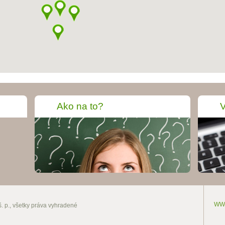
Ako na to?
WW
. p., všetky práva vyhradené