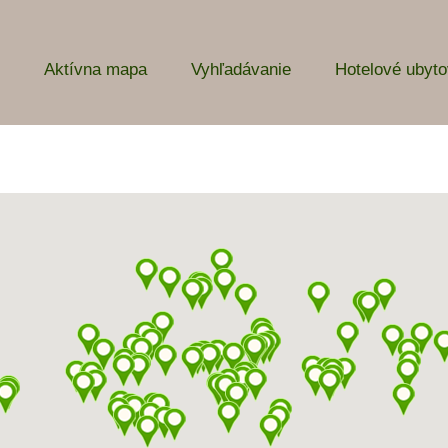
Aktívna mapa
Vyhľadávanie
Hotelové ubyto